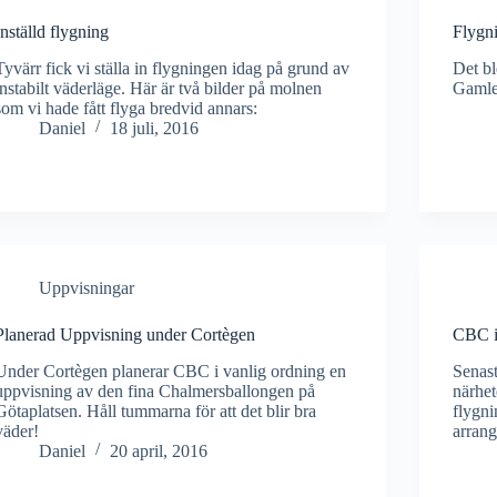
Inställd flygning
Flygn
Tyvärr fick vi ställa in flygningen idag på grund av
Det bl
instabilt väderläge. Här är två bilder på molnen
Gamle
som vi hade fått flyga bredvid annars:
Daniel
18 juli, 2016
Uppvisningar
Planerad Uppvisning under Cortègen
CBC i
Under Cortègen planerar CBC i vanlig ordning en
Senast
uppvisning av den fina Chalmersballongen på
närhe
Götaplatsen. Håll tummarna för att det blir bra
flygni
väder!
arran
Daniel
20 april, 2016