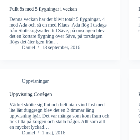
Fullt ös med 5 flygningar i veckan
Denna veckan har det blivit totalt 5 flygningar, 4
med Ada och så en med Klaus. Ada flög I tisdags
från Slottskogsvallen till Säve, på onsdagen blev
det en kortare flygning över Säve, på torsdagen
flögs det åter igen från…
Daniel
18 september, 2016
Uppvisningar
Uppvisning Cortègen
Vädret skötte sig fint och helt utan vind fast med
lite lätt duggregn blev det en 2-timmar lång
uppvisning igår. Det var många som kom fram och
fick titta på korgen och ställa frågor. Allt som allt
en mycket lyckad…
Daniel
1 maj, 2016