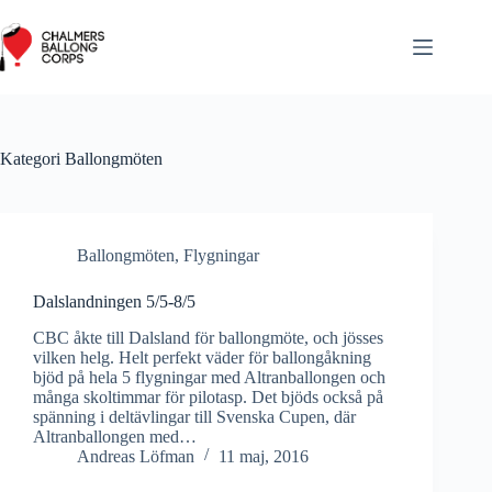
Hoppa
till
innehåll
Kategori
Ballongmöten
Ballongmöten
,
Flygningar
Dalslandningen 5/5-8/5
CBC åkte till Dalsland för ballongmöte, och jösses
vilken helg. Helt perfekt väder för ballongåkning
bjöd på hela 5 flygningar med Altranballongen och
många skoltimmar för pilotasp. Det bjöds också på
spänning i deltävlingar till Svenska Cupen, där
Altranballongen med…
Andreas Löfman
11 maj, 2016